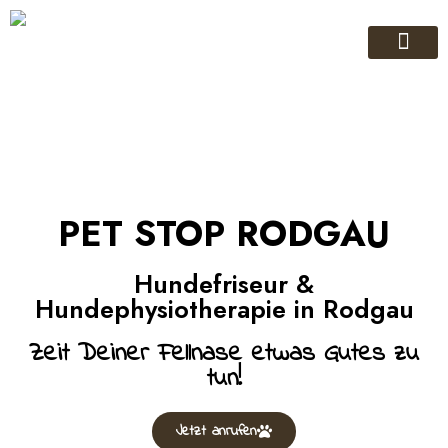
GLÜCKLICHE 
TERMIN BUCH
PET STOP RODGAU
Hundefriseur &
Hundephysiotherapie in Rodgau
Zeit Deiner Fellnase etwas Gutes zu
tun!
Jetzt anrufen